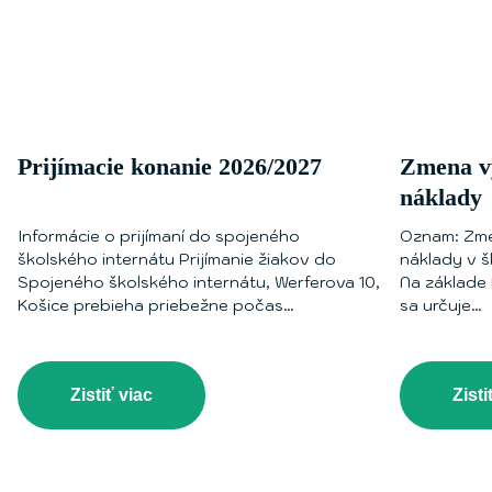
Prijímacie konanie 2026/2027
Zmena vý
náklady
Informácie o prijímaní do spojeného
Oznam: Zme
školského internátu Prijímanie žiakov do
náklady v š
Spojeného školského internátu, Werferova 10,
Na základe 
Košice prebieha priebežne počas
sa určuje…
prijímacieho…
Zistiť viac
Zisti