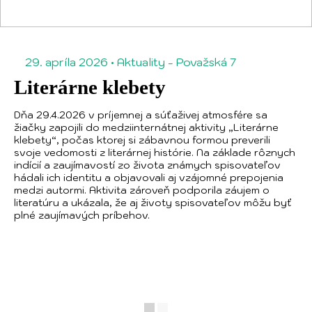
29. apríla 2026
•
Aktuality
-
Považská 7
Literárne klebety
Dňa 29.4.2026 v príjemnej a súťaživej atmosfére sa
žiačky zapojili do medziinternátnej aktivity „Literárne
klebety“, počas ktorej si zábavnou formou preverili
svoje vedomosti z literárnej histórie. Na základe rôznych
indícií a zaujímavostí zo života známych spisovateľov
hádali ich identitu a objavovali aj vzájomné prepojenia
medzi autormi. Aktivita zároveň podporila záujem o
literatúru a ukázala, že aj životy spisovateľov môžu byť
plné zaujímavých príbehov.