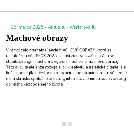
25. marca 2025
•
Aktuality
-
Werferova 10
Machové obrazy
V rámci celointernátnej akcie MACHOVÉ OBRAZY, ktorá sa
uskutočnila dňa 19.03.2025, si naši žiaci vyskúšali prácu so
stabilizovaným machom a vytvorili nádherné machové obrazy.
Táto aktivita nielenže rozvíjala ich kreativitu a estetické cítenie, ale
tiež im poskytla priestor na relaxáciu a odbúranie stresu. Výsledné
diela skrášlia spoločné priestory internátu a prinesú kúsok prírody
do nášho každodenného života.