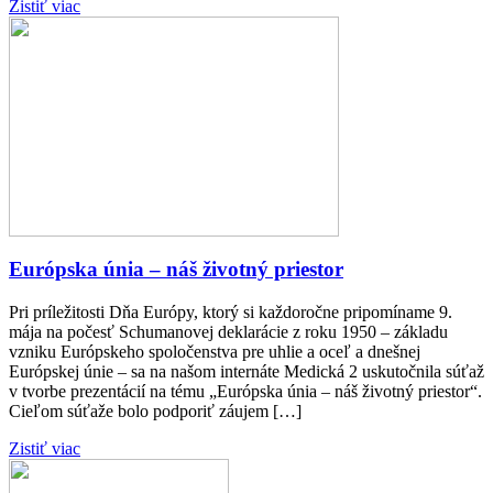
Zistiť viac
Európska únia – náš životný priestor
Pri príležitosti Dňa Európy, ktorý si každoročne pripomíname 9.
mája na počesť Schumanovej deklarácie z roku 1950 – základu
vzniku Európskeho spoločenstva pre uhlie a oceľ a dnešnej
Európskej únie – sa na našom internáte Medická 2 uskutočnila súťaž
v tvorbe prezentácií na tému „Európska únia – náš životný priestor“.
Cieľom súťaže bolo podporiť záujem […]
Zistiť viac