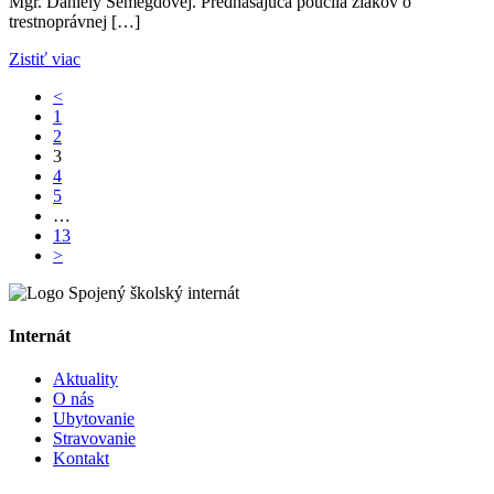
Mgr. Daniely Šemegdovej. Prednášajúca poučila žiakov o
trestnoprávnej […]
Zistiť viac
<
1
2
3
4
5
…
13
>
Internát
Aktuality
O nás
Ubytovanie
Stravovanie
Kontakt