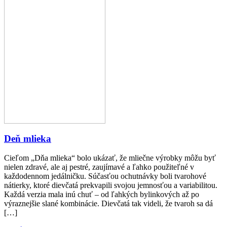
Deň mlieka
Cieľom „Dňa mlieka“ bolo ukázať, že mliečne výrobky môžu byť
nielen zdravé, ale aj pestré, zaujímavé a ľahko použiteľné v
každodennom jedálničku. Súčasťou ochutnávky boli tvarohové
nátierky, ktoré dievčatá prekvapili svojou jemnosťou a variabilitou.
Každá verzia mala inú chuť – od ľahkých bylinkových až po
výraznejšie slané kombinácie. Dievčatá tak videli, že tvaroh sa dá
[…]