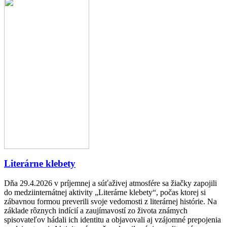
Literárne klebety
Dňa 29.4.2026 v príjemnej a súťaživej atmosfére sa žiačky zapojili
do medziinternátnej aktivity „Literárne klebety“, počas ktorej si
zábavnou formou preverili svoje vedomosti z literárnej histórie. Na
základe rôznych indícií a zaujímavostí zo života známych
spisovateľov hádali ich identitu a objavovali aj vzájomné prepojenia