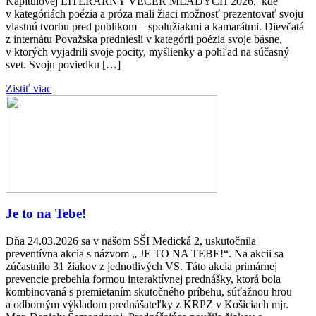
Kapitulovej LITERÁRNY VEČER MLADÝCH 2026, kde
v kategóriách poézia a próza mali žiaci možnosť prezentovať svoju
vlastnú tvorbu pred publikom – spolužiakmi a kamarátmi. Dievčatá
z internátu Považska predniesli v kategórii poézia svoje básne,
v ktorých vyjadrili svoje pocity, myšlienky a pohľad na súčasný
svet. Svoju poviedku […]
Zistiť viac
Je to na Tebe!
Dňa 24.03.2026 sa v našom SŠI Medická 2, uskutočnila
preventívna akcia s názvom „ JE TO NA TEBE!“. Na akcii sa
zúčastnilo 31 žiakov z jednotlivých VS. Táto akcia primárnej
prevencie prebehla formou interaktívnej prednášky, ktorá bola
kombinovaná s premietaním skutočného príbehu, súťažnou hrou
a odborným výkladom prednášateľky z KRPZ v Košiciach mjr.