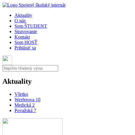
Aktuality
O nás
Som ŠTUDENT
Stravovanie
Kontakt
Som HOSŤ
Prihlásiť sa
Aktuality
Všetko
Werferova 10
Medická 2
Považská 7