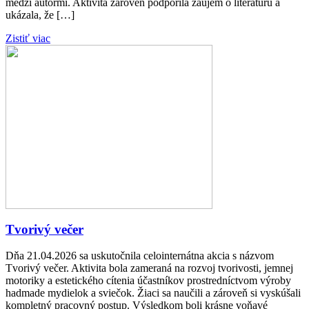
medzi autormi. Aktivita zároveň podporila záujem o literatúru a
ukázala, že […]
Zistiť viac
Tvorivý večer
Dňa 21.04.2026 sa uskutočnila celointernátna akcia s názvom
Tvorivý večer. Aktivita bola zameraná na rozvoj tvorivosti, jemnej
motoriky a estetického cítenia účastníkov prostredníctvom výroby
hadmade mydielok a sviečok. Žiaci sa naučili a zároveň si vyskúšali
kompletný pracovný postup. Výsledkom boli krásne voňavé