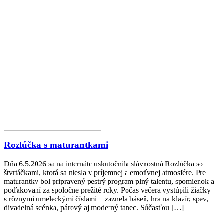
Rozlúčka s maturantkami
Dňa 6.5.2026 sa na internáte uskutočnila slávnostná Rozlúčka so
štvrtáčkami, ktorá sa niesla v príjemnej a emotívnej atmosfére. Pre
maturantky bol pripravený pestrý program plný talentu, spomienok a
poďakovaní za spoločne prežité roky. Počas večera vystúpili žiačky
s rôznymi umeleckými číslami – zaznela báseň, hra na klavír, spev,
divadelná scénka, párový aj moderný tanec. Súčasťou […]