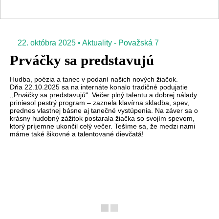
22. októbra 2025
•
Aktuality
-
Považská 7
Prváčky sa predstavujú
Hudba, poézia a tanec v podaní našich nových žiačok.
Dňa 22.10.2025 sa na internáte konalo tradičné podujatie
,,Prváčky sa predstavujú“. Večer plný talentu a dobrej nálady
priniesol pestrý program – zaznela klavírna skladba, spev,
prednes vlastnej básne aj tanečné vystúpenia. Na záver sa o
krásny hudobný zážitok postarala žiačka so svojím spevom,
ktorý príjemne ukončil celý večer. Tešíme sa, že medzi nami
máme také šikovné a talentované dievčatá!