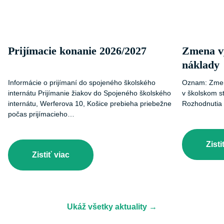
Prijímacie konanie 2026/2027
Zmena vý
náklady
Informácie o prijímaní do spojeného školského
Oznam: Zmena
internátu Prijímanie žiakov do Spojeného školského
v školskom s
internátu, Werferova 10, Košice prebieha priebežne
Rozhodnutia 
počas prijímacieho…
Zisti
Zistiť viac
Ukáž všetky aktuality →