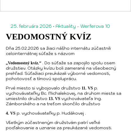
25. februára 2026
•
Aktuality
-
Werferova 10
VEDOMOSTNÝ KVÍZ
Dňa 25.02.2026 sa žiaci nášho internátu zúčastnili
celointernátnej súťaže s názvom
. Do súťaže sa zapojilo spolu osem
„Vedomostný kvíz.“
družstiev. Otázky kvízu boli zamerané na všeobecný
prehľad. Súťažiaci preukázali výborné vedomosti,
pohotovosť a tímovú spoluprácu.
Prvé miesto si vybojovalo družstvo
p.
11. VS
vychovávateľky Bc. Michalekovej, na druhom mieste sa
umiestnilo družstvo
vychovávateľa Ing.
13. VS
Zámborského a na treťom skončilo družstvo
p. vychovávateľky p. Hudákovej .
4. VS
Všetkým zúčastneným družstvám patrí veľké
poďakovanie a uznanie za preukázané vedomosti.