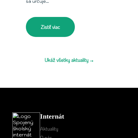
sa určuje…
Zistiť viac
Ukáž všetky aktuality →
Internát
Aktuality
O nás