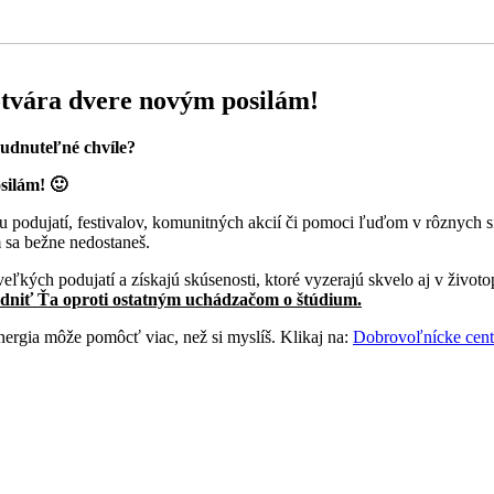
tvára dvere novým posilám!
budnuteľné chvíle?
silám! 🙂
podujatí, festivalov, komunitných akcií či pomoci ľuďom v rôznych si
m sa bežne nedostaneš.
veľkých podujatí a získajú skúsenosti, ktoré vyzerajú skvelo aj v život
dniť Ťa oproti ostatným uchádzačom o štúdium.
nergia môže pomôcť viac, než si myslíš. Klikaj na:
Dobrovoľnícke cent