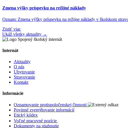
Zmena výšky príspevku na režijné náklady
Oznam: Zmena výšky príspevku na režijne náklady v školskom stravo
Zistiť viac
Ukáž všetky aktuality →
Internát
Aktuality
O nás
Ubytovanie
Stravovanie
Kontakt
Informácie
Oznamovanie protispoločenskej činnosti
Povinné zverejňovanie informácií
Etický kódex
Voľné pracovné pozície
Dokumenty na stiahnutie