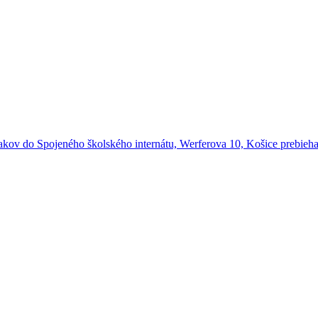
žiakov do Spojeného školského internátu, Werferova 10, Košice prebie