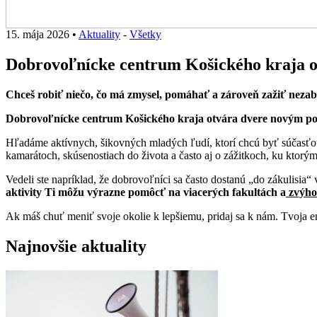
15. mája 2026
•
Aktuality
-
Všetky
Dobrovoľnícke centrum Košického kraja o
Chceš robiť niečo, čo má zmysel, pomáhať a zároveň zažiť neza
Dobrovoľnícke centrum Košického kraja otvára dvere novým po
Hľadáme aktívnych, šikovných mladých ľudí, ktorí chcú byť súčasťou 
kamarátoch, skúsenostiach do života a často aj o zážitkoch, ku ktorý
Vedeli ste napríklad, že dobrovoľníci sa často dostanú „do zákulisia“ 
aktivity Ti môžu výrazne pomôcť na viacerých fakultách a
zvýho
Ak máš chuť meniť svoje okolie k lepšiemu, pridaj sa k nám. Tvoja e
Najnovšie aktuality