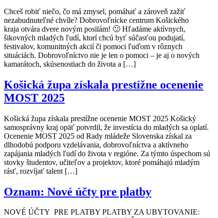
Chceš robiť niečo, čo má zmysel, pomáhať a zároveň zažiť
nezabudnuteľné chvíle? Dobrovoľnícke centrum Košického
kraja otvára dvere novým posilám! 🙂 Hľadáme aktívnych,
šikovných mladých ľudí, ktorí chcú byť súčasťou podujatí,
festivalov, komunitných akcií či pomoci ľuďom v rôznych
situáciách. Dobrovoľníctvo nie je len o pomoci – je aj o nových
kamarátoch, skúsenostiach do života a […]
Košická župa získala prestížne ocenenie
MOST 2025
Košická župa získala prestížne ocenenie MOST 2025 Košický
samosprávny kraj opäť potvrdil, že investícia do mladých sa oplatí.
Ocenenie MOST 2025 od Rady mládeže Slovenska získal za
dlhodobú podporu vzdelávania, dobrovoľníctva a aktívneho
zapájania mladých ľudí do života v regióne. Za týmto úspechom sú
stovky študentov, učiteľov a projektov, ktoré pomáhajú mladým
rásť, rozvíjať talent […]
Oznam: Nové účty pre platby
NOVÉ ÚČTY PRE PLATBY PLATBY ZA UBYTOVANIE: