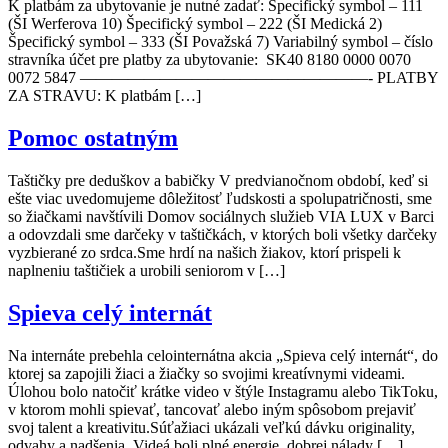
K platbám za ubytovanie je nutné zadať: Špecifický symbol – 111
(ŠI Werferova 10) Špecifický symbol – 222 (ŠI Medická 2)
Špecifický symbol – 333 (ŠI Považská 7) Variabilný symbol – číslo
stravníka účet pre platby za ubytovanie: SK40 8180 0000 0070
0072 5847 ——————————————————- PLATBY
ZA STRAVU: K platbám […]
Pomoc ostatným
Taštičky pre deduškov a babičky V predvianočnom období, keď si
ešte viac uvedomujeme dôležitosť ľudskosti a spolupatričnosti, sme
so žiačkami navštívili Domov sociálnych služieb VIA LUX v Barci
a odovzdali sme darčeky v taštičkách, v ktorých boli všetky darčeky
vyzbierané zo srdca.Sme hrdí na našich žiakov, ktorí prispeli k
naplneniu taštičiek a urobili seniorom v […]
Spieva celý internát
Na internáte prebehla celointernátna akcia „Spieva celý internát“, do
ktorej sa zapojili žiaci a žiačky so svojimi kreatívnymi videami.
Úlohou bolo natočiť krátke video v štýle Instagramu alebo TikToku,
v ktorom mohli spievať, tancovať alebo iným spôsobom prejaviť
svoj talent a kreativitu.Súťažiaci ukázali veľkú dávku originality,
odvahy a nadšenia. Videá boli plné energie, dobrej nálady […]