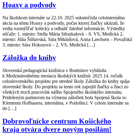
Hoaxy a podvody
Na školskom internáte sa 22.10. 2025 uskutočnila celointernátna
akcia na tému Hoaxy a podvody, počas ktorej žiačky ukázali, že
vedia rozmýšľať kriticky a odhaliť falošné informácie. Výsledky
súťaže: 1. miesto: Stella Mária Stloukalová – 6. VS, Medická 2.
miesto: Júlia Šúňavská, Sára Miklušová, Anna Lawhorn – Považská
3. miesto: Sára Hokszová – 2. VS, Medická […]
Záložka do knihy
Slovenská pedagogická knižnica v Bratislave vyhlásila
k Medzinárodnému mesiacu školských knižníc 2025 14. ročník
celoslovenského projektu pre stredné školy Záložka do knihy spája
slovenské školy. Do projektu sa tento rok zapojili žiačky a žiaci zo
všetkých troch pracovísk nášho Spojeného školského internátu.
Prideleným partnerom na výmenu záložiek bola Spojená škola sv.
Klementa Hofbauera, internátna, v Podolínci. V celom internáte sa
do […]
Dobrovoľnícke centrum Košického
kraja otvára dvere novým posilám!