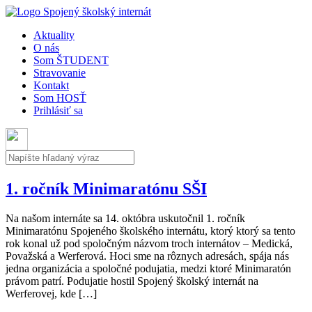
Aktuality
O nás
Som ŠTUDENT
Stravovanie
Kontakt
Som HOSŤ
Prihlásiť sa
1. ročník Minimaratónu SŠI
Na našom internáte sa 14. októbra uskutočnil 1. ročník
Minimaratónu Spojeného školského internátu, ktorý ktorý sa tento
rok konal už pod spoločným názvom troch internátov – Medická,
Považská a Werferová. Hoci sme na rôznych adresách, spája nás
jedna organizácia a spoločné podujatia, medzi ktoré Minimaratón
právom patrí. Podujatie hostil Spojený školský internát na
Werferovej, kde […]