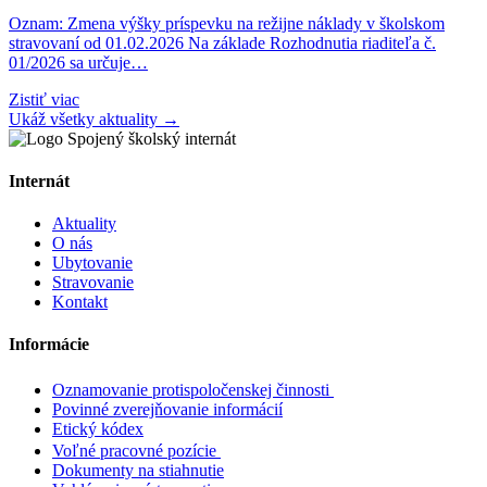
Oznam: Zmena výšky príspevku na režijne náklady v školskom
stravovaní od 01.02.2026 Na základe Rozhodnutia riaditeľa č.
01/2026 sa určuje…
Zistiť viac
Ukáž všetky aktuality →
Internát
Aktuality
O nás
Ubytovanie
Stravovanie
Kontakt
Informácie
Oznamovanie protispoločenskej činnosti
Povinné zverejňovanie informácií
Etický kódex
Voľné pracovné pozície
Dokumenty na stiahnutie