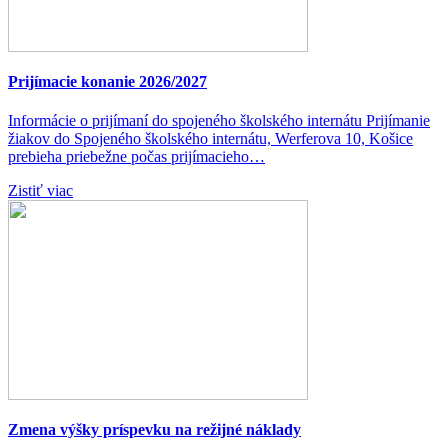
Prijímacie konanie 2026/2027
Informácie o prijímaní do spojeného školského internátu Prijímanie
žiakov do Spojeného školského internátu, Werferova 10, Košice
prebieha priebežne počas prijímacieho…
Zistiť viac
Zmena výšky príspevku na režijné náklady