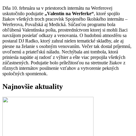
Dňa 10. februára sa v priestoroch internátu na Werferovej
uskutočnilo podujatie
„Valentín na Werferke“
, ktoré spojilo
žiakov všetkých troch pracovísk Spojeného školského internátu –
Werferova, Považská aj Medická. Súčasťou programu bola
obľúbená Valentínska pošta, prostredníctvom ktorej si mohli žiaci
navzájom posielať odkazy a venovania. O hudobnú atmosféru sa
postaral DJ Radko, ktorý zahral nielen tematické skladby, ale aj
piesne na želanie s osobným venovaním. Večer tak dostal príjemnú,
uvoľnenú a priateľskú náladu. Nechýbala ani tombola, ktorá
priniesla napätie aj radosť z výhier a ešte viac prepojila všetkých
zúčastnených. Podujatie bolo príležitosťou na stretnutie žiakov z
rôznych internátov posilnenie vzťahov a vytvorenie pekných
spoločných spomienok.
Najnovšie aktuality