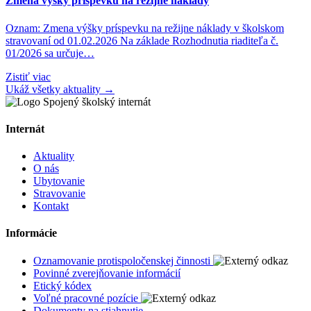
Zmena výšky príspevku na režijné náklady
Oznam: Zmena výšky príspevku na režijne náklady v školskom
stravovaní od 01.02.2026 Na základe Rozhodnutia riaditeľa č.
01/2026 sa určuje…
Zistiť viac
Ukáž všetky aktuality →
Internát
Aktuality
O nás
Ubytovanie
Stravovanie
Kontakt
Informácie
Oznamovanie protispoločenskej činnosti
Povinné zverejňovanie informácií
Etický kódex
Voľné pracovné pozície
Dokumenty na stiahnutie