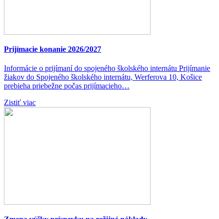
Prijímacie konanie 2026/2027
Informácie o prijímaní do spojeného školského internátu Prijímanie
žiakov do Spojeného školského internátu, Werferova 10, Košice
prebieha priebežne počas prijímacieho…
Zistiť viac